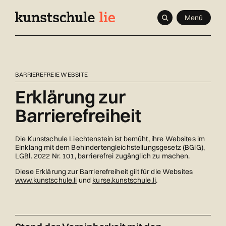
Navigieren
Schnellnavigation
Seitenkontext
Menü
in
kunstschule.li
Inhalt
BARRIEREFREIE WEBSITE
Erklärung zur
Barrierefreiheit
Die Kunstschule Liechtenstein ist bemüht, ihre Websites im
Einklang mit dem Behindertengleichstellungsgesetz (BGlG),
LGBl. 2022 Nr. 101, barrierefrei zugänglich zu machen.
Diese Erklärung zur Barrierefreiheit gilt für die Websites
www.kunstschule.li
und
kurse.kunstschule.li
.