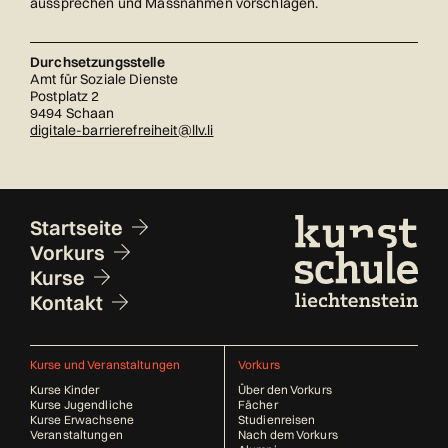
aussprechen und Massnahmen vorschlagen.
Durchsetzungsstelle
Amt für Soziale Dienste
Postplatz 2
9494 Schaan
digitale-barrierefreiheit@llv.li
Fusszeile
Startseite
Vorkurs
Kurse
Kontakt
Kurse und Veranstaltungen
Vorkurs
Kurse Kinder
Über den Vorkurs
Kurse Jugendliche
Fächer
Kurse Erwachsene
Studienreisen
Veranstaltungen
Nach dem Vorkurs