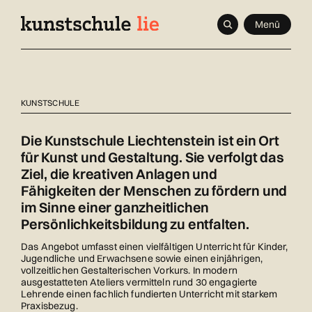
Navigieren
Schnellnavigation
Seitenkontext
Menü
in
kunstschule.li
Inhalt
KUNSTSCHULE
Die Kunstschule Liechtenstein ist ein Ort
für Kunst und Gestaltung. Sie verfolgt das
Ziel, die kreativen Anlagen und
Fähigkeiten der Menschen zu fördern und
im Sinne einer ganzheitlichen
Persönlichkeitsbildung zu entfalten.
Das Angebot umfasst einen vielfältigen Unterricht für Kinder,
Jugendliche und Erwachsene sowie einen einjährigen,
vollzeitlichen Gestalterischen Vorkurs. In modern
ausgestatteten Ateliers vermitteln rund 30 engagierte
Lehrende einen fachlich fundierten Unterricht mit starkem
Praxisbezug.