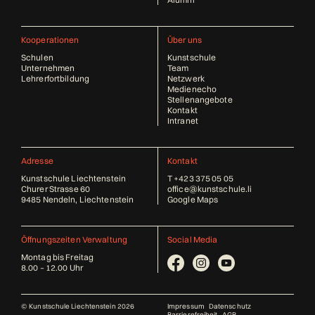
Kooperationen
Über uns
Schulen
Kunstschule
Unternehmen
Team
Lehrerfortbildung
Netzwerk
Medienecho
Stellenangebote
Kontakt
Intranet
Adresse
Kontakt
Kunstschule Liechtenstein
T
+423 375 05 05
Churer Strasse 60
office@kunstschule.li
9485 Nendeln, Liechtenstein
Google Maps
Öffnungszeiten Verwaltung
Social Media
Montag bis Freitag
8.00 – 12.00 Uhr
© Kunstschule Liechtenstein 2026
Impressum
Datenschutz
Barrierefreiheit
AGB