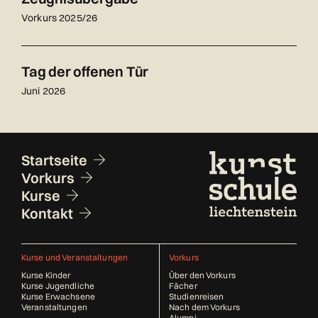
Vorkurs 2025/26
Tag der offenen Tür
Juni 2026
Fusszeile
Startseite
Vorkurs
Kurse
Kontakt
Kurse und Veranstaltungen
Vorkurs
Kurse Kinder
Über den Vorkurs
Kurse Jugendliche
Fächer
Kurse Erwachsene
Studienreisen
Veranstaltungen
Nach dem Vorkurs
Alumni