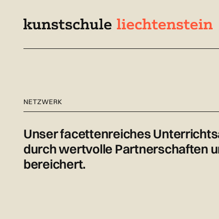
Navigieren
Schnellnavigation
Seitenkontext
in
kunstschule.li
Inhalt
NETZWERK
Unser facettenreiches Unterricht
durch wertvolle Partnerschaften 
bereichert.