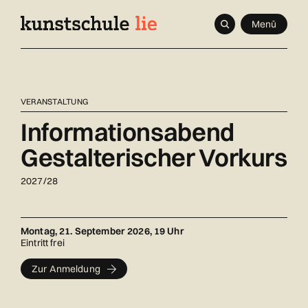
Navigieren
Schnellnavigation
Seitenkontext
Menü
in
kunstschule.li
Inhalt
VERANSTALTUNG
Informationsabend
Gestalterischer Vorkurs
2027/28
Montag, 21. September 2026, 19 Uhr
Eintritt frei
Zur Anmeldung